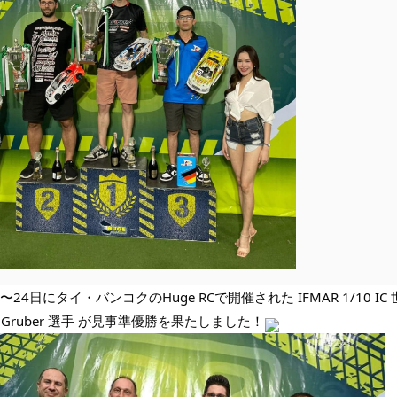
日〜24日にタイ・バンコクのHuge RCで開催された IFMAR 1/10
ni Gruber 選手 が見事準優勝を果たしました！