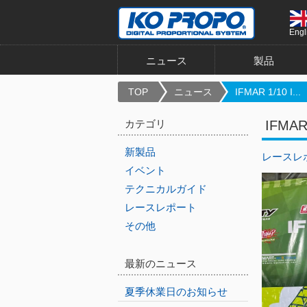
Engl
ニュース
製品
TOP
ニュース
IFMAR 1/10 I...
カテゴリ
IFMA
新製品
レースレ
イベント
テクニカルガイド
レースレポート
その他
最新のニュース
夏季休業日のお知らせ