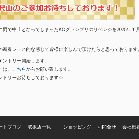
に雨で中止となってしまったKOグランプリのリベンジを2025年１
の新春レース的な感じで皆様に楽しんで頂けたらと思っております
エントリー開始します。
ーは、
こちら
からお願い致します。
ントリーお待ちしております☆
ートブログ
取扱店一覧
ショッピング
お問合せ
会社概