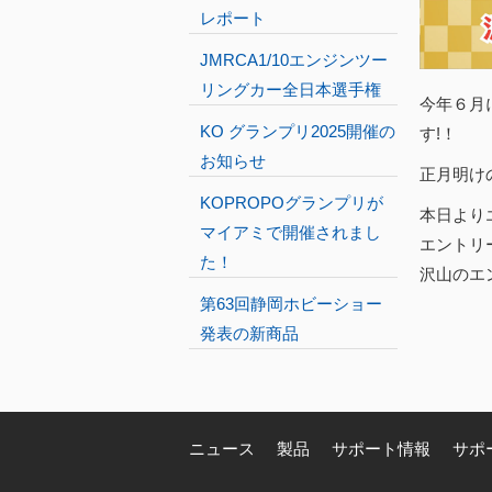
レポート
JMRCA1/10エンジンツー
リングカー全日本選手権
今年６月
KO グランプリ2025開催の
す!！
お知らせ
正月明け
KOPROPOグランプリが
本日より
マイアミで開催されまし
エントリ
た！
沢山のエ
第63回静岡ホビーショー
発表の新商品
ニュース
製品
サポート情報
サポ