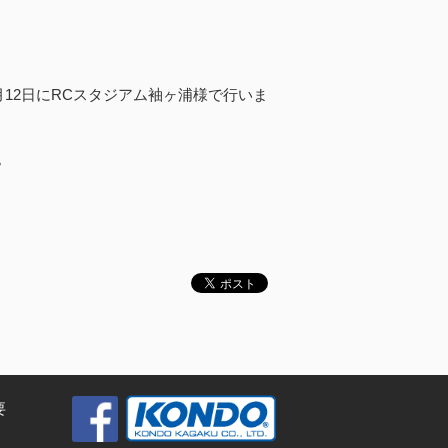
月12日にRCスタジアム袖ヶ浦様で行いま
。
要