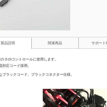
製品説明
関連商品
サポート
-Xの３chコントロールに使用します。
流対応コード採用。
なブラックコード、ブラックコネクター仕様。