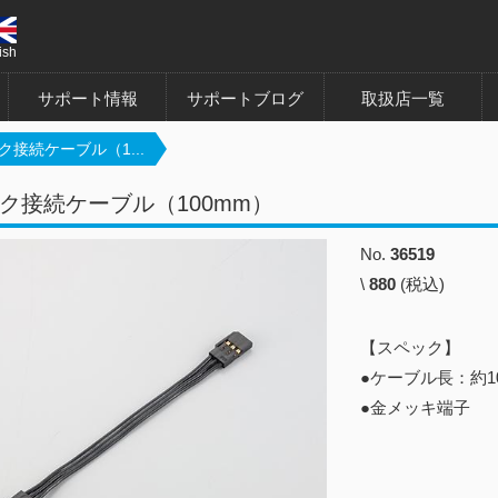
ish
サポート情報
サポートブログ
取扱店一覧
ク接続ケーブル（1...
ク接続ケーブル（100mm）
No.
36519
\
880
(税込)
【スペック】
●ケーブル長：約1
●金メッキ端子