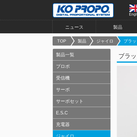
Engl
ニュース
製品
TOP
製品
ジャイロ
ブラッ
製品一覧
ブラッ
プロポ
受信機
サーボ
サーボセット
E.S.C
充電器
ジャイロ