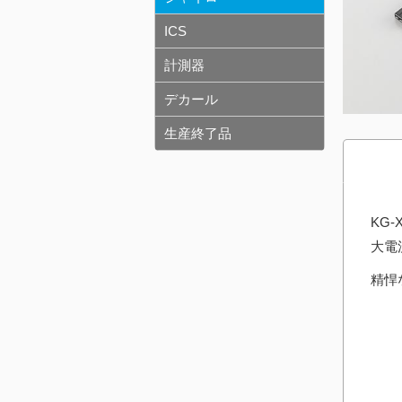
ICS
計測器
デカール
生産終了品
KG
大電
精悍