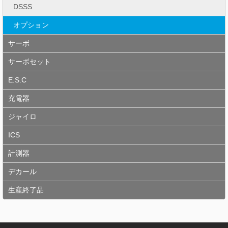
DSSS
オプション
サーボ
サーボセット
E.S.C
充電器
ジャイロ
ICS
計測器
デカール
生産終了品