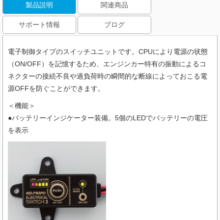
製品説明
関連商品
サポート情報
ブログ
電子制御タイプのスイッチユニットです。CPUにより電源の状態
（ON/OFF）を記憶するため、エンジンカー特有の振動によるコ
ネクターの接続不良や過負荷時の瞬間的な断線によっておこる電
源OFFを防ぐことができます。
＜機能＞
●バッテリーインジケーター装備。5個のLEDでバッテリーの電圧
を表示