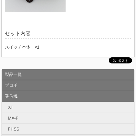
セット内容
スイッチ本体 ×1
製品一覧
プロポ
受信機
XT
MX-F
FHSS