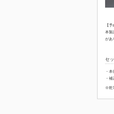
【予
本製
があ
セ
・本
・補
※乾