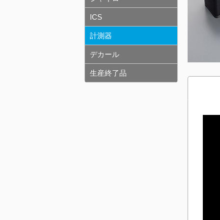
ICS
計測器
デカール
生産終了品