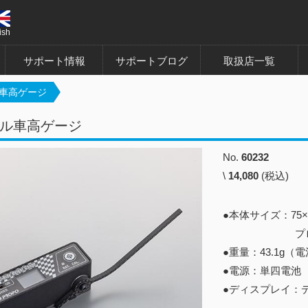
ish
サポート情報
サポートブログ
取扱店一覧
車高ゲージ
ル車高ゲージ
No.
60232
\
14,080
(税込)
●本体サイズ：75×
プローブ含
●重量：43.1g（
●電源：単四電池
●ディスプレイ：