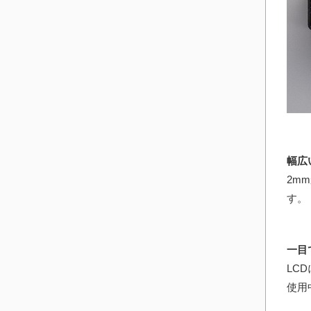
幅広
2m
す。
一目
LC
使用