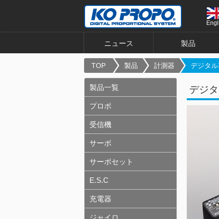
Engl
ニュース
製品
TOP
製品
計測器
デジタル
製品一覧
デジタ
プロポ
受信機
サーボ
サーボセット
E.S.C
充電器
ジャイロ