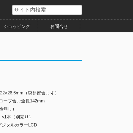
ショッピング
お問合せ
22×26.6mm（突起部含まず）
む全長142mm
電池無し）
 ×1本（別売り）
デジタルカラーLCD