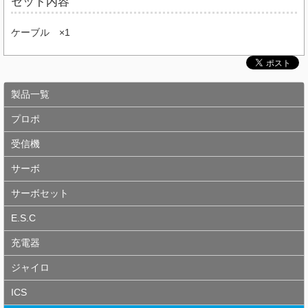
セット内容
ケーブル ×1
製品一覧
プロポ
受信機
サーボ
サーボセット
E.S.C
充電器
ジャイロ
ICS