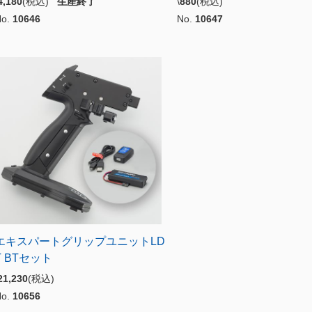
4,180
(税込)
生産終了
\
880
(税込)
No.
10646
No.
10647
エキスパートグリップユニットLD
T BTセット
21,230
(税込)
No.
10656