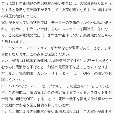
これに対して電池側の内部抵抗が高い場合には、大電流を取り出そう
とすると急激な電圧降下が発生して、負荷が軽くなるまでの間は本来
の電圧に復帰しません。
電圧が下がっている状態では、モーターの本来のトルクや回転が得ら
れないために、ドライバーは、さらにスロットルを開けることにな
り、この結果電池の電圧は、ますます復帰しないと悪循環になるもの
と思われます。
2 モーターのコンディション、ギヤ比などが適正であることが、まず
前提となります。この点をご確認ください。
また、VFS-1は標準で約4KHzの周波数設定ですが、パワーを出そうと
むやみに周波数を下げると、前述の電圧降下を起こしやすくなりま
す。また、電流制限（カレントリミッター）は、「OFF」の設定をお
試しください。
3 VFS-1Proでは、パワーセーブボルテージの設定を2.5Vとしていま
す。この機能は、電源電圧がこの設定電圧まで下がるとスロットルを
一時的に短時間OFFにすることで、電圧の低下を抑えて受信機やサー
ボの動作の安定を図る目的を持っています。
しかし、想定より内部抵抗が多い電池の場合には、この電圧が高すぎ