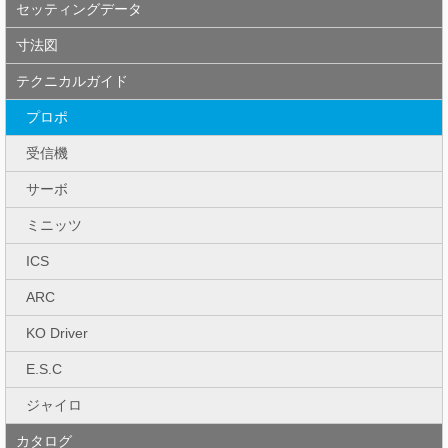
セッティングデータ
寸法図
テクニカルガイド
プロポ
受信機
サーボ
ミニッツ
ICS
ARC
KO Driver
E.S.C
ジャイロ
カタログ