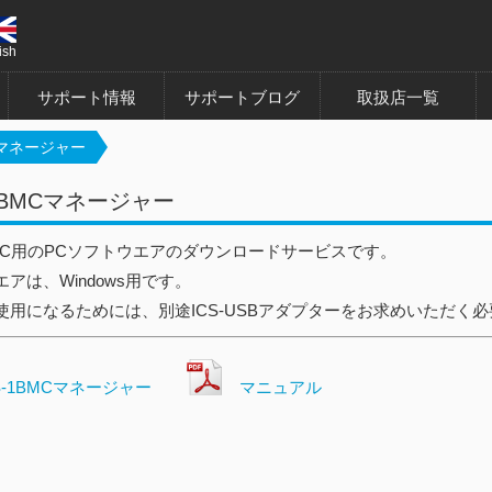
ish
サポート情報
サポートブログ
取扱店一覧
MCマネージャー
-1BMCマネージャー
1BMC用のPCソフトウエアのダウンロードサービスです。
アは、Windows用です。
使用になるためには、別途ICS-USBアダプターをお求めいただく
S-1BMCマネージャー
マニュアル