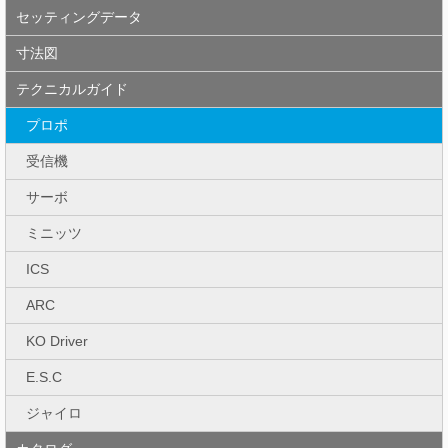
セッティングデータ
寸法図
テクニカルガイド
プロポ
受信機
サーボ
ミニッツ
ICS
ARC
KO Driver
E.S.C
ジャイロ