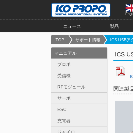
Engl
ニュース
製品
TOP
サポート情報
ICS USBア
マニュアル
ICS
プロポ
受信機
I
RFモジュール
関連製
サーボ
ESC
充電器
ジャイロ