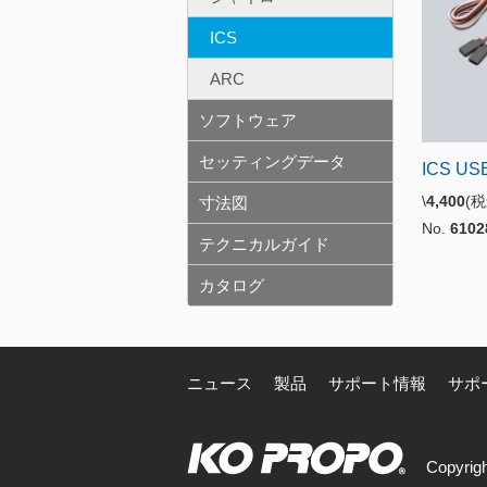
ICS
ARC
ソフトウェア
セッティングデータ
ICS U
\
4,400
(
寸法図
No.
6102
テクニカルガイド
カタログ
ニュース
製品
サポート情報
サポ
Copyrigh