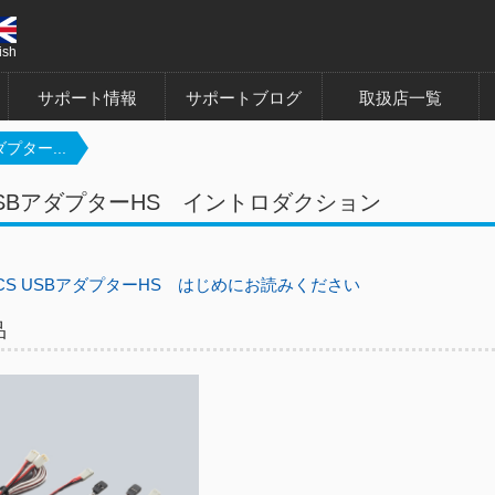
ish
サポート情報
サポートブログ
取扱店一覧
ダプター...
 USBアダプターHS イントロダクション
CS USBアダプターHS はじめにお読みください
品