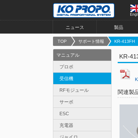
Engl
ニュース
製品
TOP
サポート情報
KR-413F
マニュアル
KR-4
プロポ
受信機
K
RFモジュール
関連製
サーボ
ESC
充電器
ジャイロ