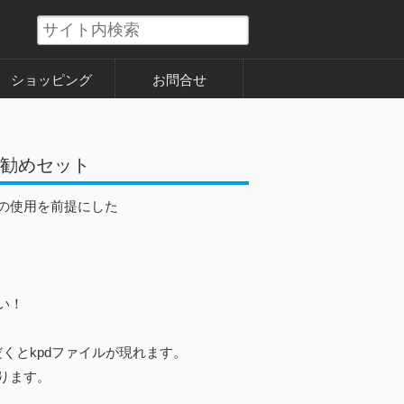
ショッピング
お問合せ
お勧めセット
の使用を前提にした
。
い！
くとkpdファイルが現れます。
ります。