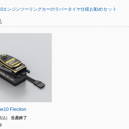
/10エンジンツーリングカーのラバータイヤ仕様
お勧めセット
品
e10 Flection
(税込)
生産終了
0