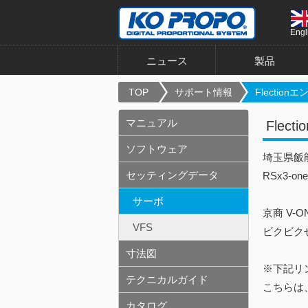
Engl
ニュース
製品
TOP
サポート情報
Flectionエ
マニュアル
Fle
ソフトウェア
埼玉県飯
セッティングデータ
RSx3-on
サーボ
京商 V-
VFS
ビクビク
寸法図
※下記リ
テクニカルガイド
こちらは
カタログ