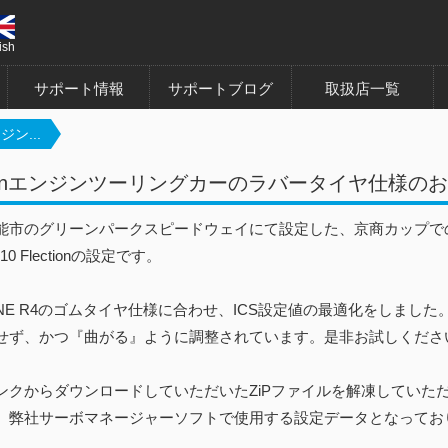
ish
サポート情報
サポートブログ
取扱店一覧
ンジン...
ctionエンジンツーリングカーのラバータイヤ仕様の
能市のグリーンパークスピードウェイにて設定した、京商カップで
e10 Flectionの設定です。
ONE R4のゴムタイヤ仕様に合わせ、ICS設定値の最適化をしました
せず、かつ『曲がる』ように調整されています。是非お試しくださ
ンクからダウンロードしていただいたZiPファイルを解凍していただ
、弊社サーボマネージャーソフトで使用する設定データとなってお