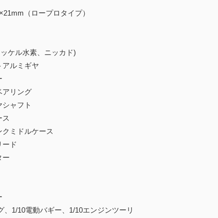
26×21mm（ロープロタイプ）
ニッケル水素、ニッカド)
トアルミギヤ
ー
ベアリング
ヤシャフト
ース
ンクミドルケース
リード
ター
ー
グ、1/10電動バギー、1/10エンジンツーリ