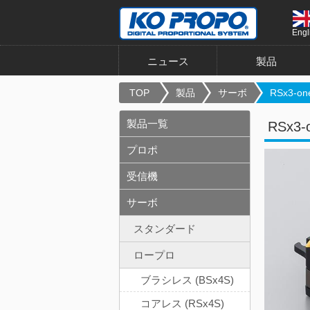
Engl
ニュース
製品
TOP
製品
サーボ
RSx3-one
製品一覧
RSx3-o
プロポ
受信機
サーボ
スタンダード
ロープロ
ブラシレス (BSx4S)
コアレス (RSx4S)