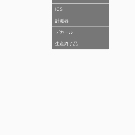
ICS
計測器
デカール
生産終了品