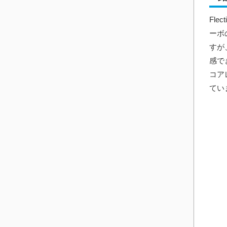
Fl
ーボ
すが
感で
コア
てい