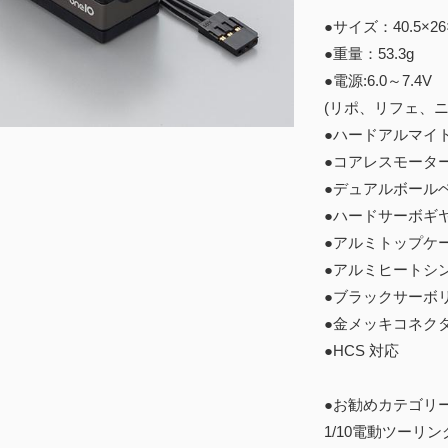
●サイズ：40.5×
●重量：53.3g
●電源:6.0～7.4V
(リポ、リフェ、
●ハードアルマイ
●コアレスモータ
●デュアルボール
●ハードサーボギ
●アルミトップケ
●アルミヒートシ
●ブラックサーボ
●金メッキコネク
●HCS 対応
●お勧めカテゴリ
1/10電動ツーリン