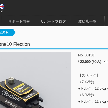
ish
サポート情報
サポートブログ
取扱店一覧
10 F...
ne10 Flection
No.
30130
\
22,000
(税込)
生
【スペック】
（7.4V時）
●トルク：12.5Kg・
（6.0V時)
●トルク：11.8Kg・