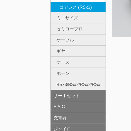
コアレス (RSx3)
ミニサイズ
セミロープロ
ケーブル
ギヤ
ケース
ホーン
BSx3/BSx2/RSx2/RSx
サーボセット
E.S.C
充電器
ジャイロ