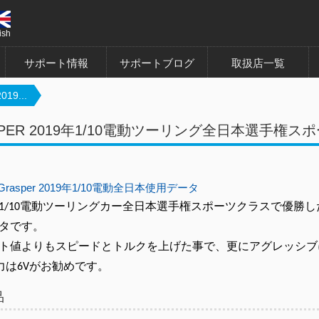
ish
サポート情報
サポートブログ
取扱店一覧
19...
SPER 2019年1/10電動ツーリング全日本選手権
Grasper 2019年1/10電動全日本使用データ
1/
10電動ツーリングカー全日本選手権スポーツクラスで優勝し
タです。
ト値よりもスピードとトルクを上げた事で、
更にアグレッシブ
出力は6Vがお勧めです。
品