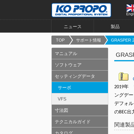
Engl
ニュース
製品
TOP
サポート情報
GRASPER 20
マニュアル
GRA
ソフトウェア
セッティングデータ
2019年 
サーボ
ングデー
VFS
デフォル
寸法図
のBEC
テクニカルガイド
関連製
カタログ