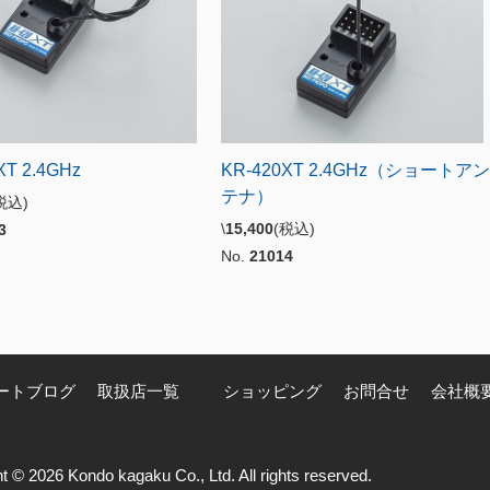
XT 2.4GHz
KR-420XT 2.4GHz（ショートアン
テナ）
税込)
\
15,400
(税込)
3
No.
21014
ートブログ
取扱店一覧
ショッピング
お問合せ
会社概
t © 2026 Kondo kagaku Co., Ltd. All rights reserved.