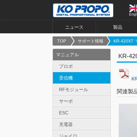
Engl
ニュース
製品
TOP
サポート情報
KR-420X
マニュアル
KR-4
プロポ
受信機
K
RFモジュール
関連製
サーボ
ESC
充電器
ジャイロ