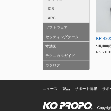
ICS
ARC
ソフトウェア
セッティングデータ
KR-420
\
15,400
(
寸法図
No.
2101
テクニカルガイド
カタログ
ニュース
製品
サポート情報
サポ
Copyrigh