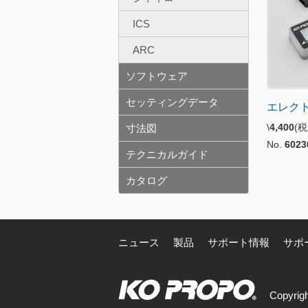
ICS
ARC
ソフトウェア
セッティングデータ
エレク
\
4,400
(
寸法図
No.
6023
テクニカルガイド
カタログ
ニュース
製品
サポート情報
サポ
Copyrigh