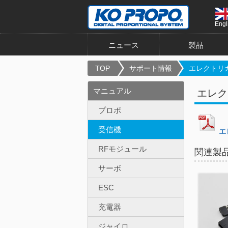
Engl
ニュース
製品
TOP
サポート情報
エレクトリカ
マニュアル
エレク
プロポ
受信機
エ
RFモジュール
関連製
サーボ
ESC
充電器
ジャイロ