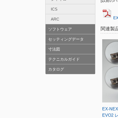
[以前のバ
ICS
E
ARC
関連製
ソフトウェア
セッティングデータ
寸法図
テクニカルガイド
カタログ
EX-NEX
EVO2