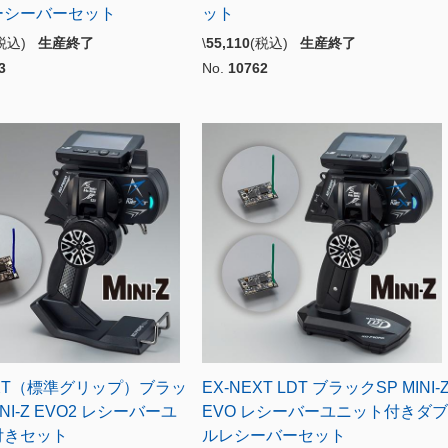
ーシーバーセット
ット
(税込)
生産終了
\
55,110
(税込)
生産終了
3
No.
10762
EXT（標準グリップ）ブラッ
EX-NEXT LDT ブラックSP MINI-
INI-Z EVO2 レシーバーユ
EVO レシーバーユニット付きダブ
付きセット
ルレシーバーセット