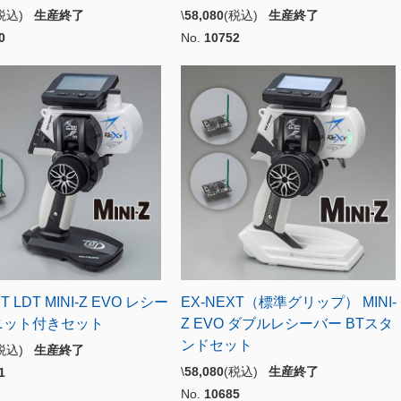
(税込)
生産終了
\
58,080
(税込)
生産終了
0
No.
10752
T LDT MINI-Z EVO レシー
EX-NEXT（標準グリップ） MINI-
ニット付きセット
Z EVO ダブルレシーバー BTスタ
ンドセット
(税込)
生産終了
\
58,080
(税込)
生産終了
1
No.
10685