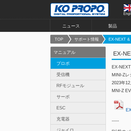
Engl
ニュース
製品
TOP
サポート情報
EX-NEXT & M
マニュアル
EX-N
プロポ
EX-NE
受信機
MINI
2023年1
RFモジュール
MNI-Z
サーボ
ESC
E
充電器
-----
ジャイロ