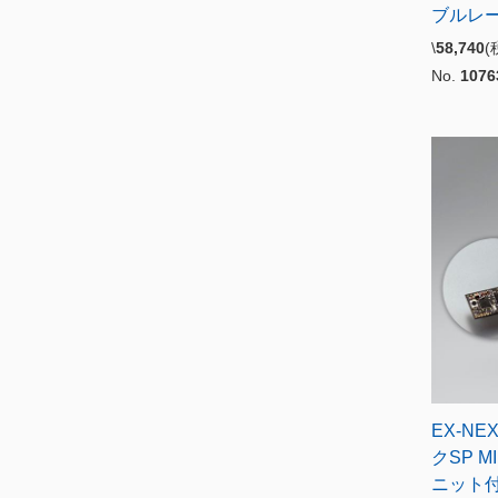
ブルレ
\
58,740
No.
1076
EX-N
クSP M
ニット