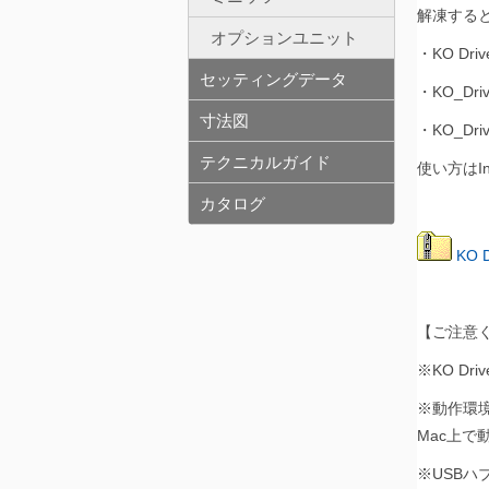
解凍する
オプションユニット
・KO Driv
セッティングデータ
・KO_Drive
寸法図
・KO_Driv
テクニカルガイド
使い方はIn
カタログ
KO D
【ご注意
※KO D
※動作環境
Mac上で
※USB