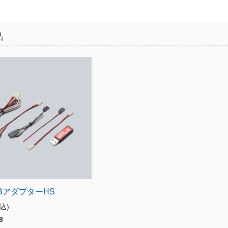
品
SBアダプターHS
税込)
8