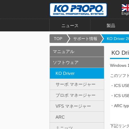
Engl
ニュース
製品
TOP
サポート情報
KO Driver 2
マニュアル
KO Dri
ソフトウェア
Windows
KO Driver
このソフ
サーボ マネージャー
・ICS U
プロポ マネージャー
・ICS U
・ARC typ
VFS マネージャー
ARC
下記リン
ミニッツ