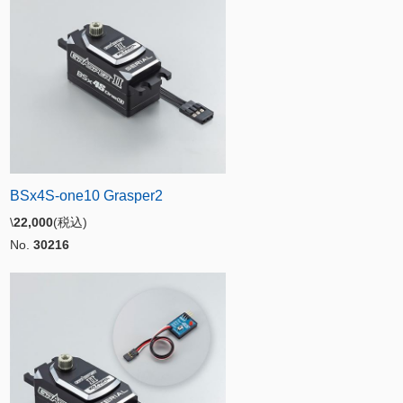
BSx4S-one10 Grasper2
\
22,000
(税込)
No.
30216