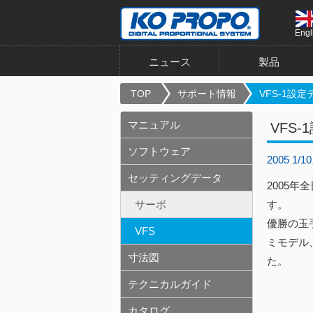
Engl
ニュース
製品
TOP
サポート情報
VFS-1設定デ
マニュアル
VFS
ソフトウェア
2005 
セッティングデータ
2005
サーボ
す。
優勝の玉
VFS
ミモデル
寸法図
た。
テクニカルガイド
カタログ