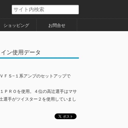
ショッピング
お問合せ
Aメイン使用データ
たＶＦＳ−１系アンプのセットアップで
−１ＰＲＯを使用。４位の高辻選手はマサ
井土選手がツイスター２を使用していまし