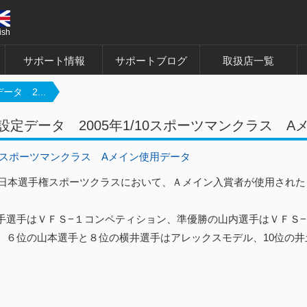
ish
サポート情報
サポートブログ
取扱店一覧
ータ 2...
-1設定データ 2005年1/10スポーツマンクラス 
1/10スポーツマンクラス Aメイン使用データ
年全日本選手権スポーツクラスにおいて、Ａメイン入賞者が使用され
手選手はＶＦＳ−１コンペティション、準優勝の山内選手はＶＦＳ
、６位の山本選手と８位の横井選手はアレックスモデル、10位の