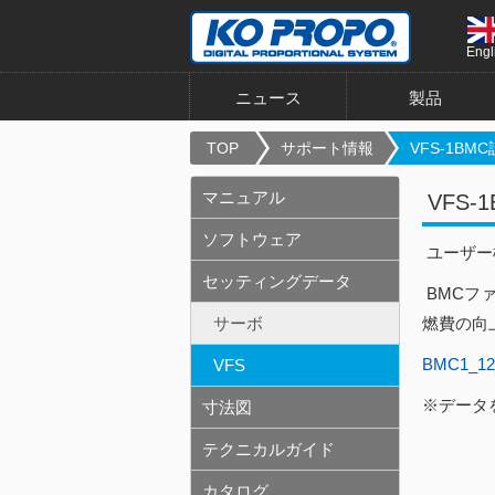
Engl
ニュース
製品
TOP
サポート情報
VFS-1BMC
マニュアル
VFS-
ソフトウェア
ユーザー
セッティングデータ
BMCフ
サーボ
燃費の向
BMC1_12_
VFS
※データ
寸法図
テクニカルガイド
カタログ