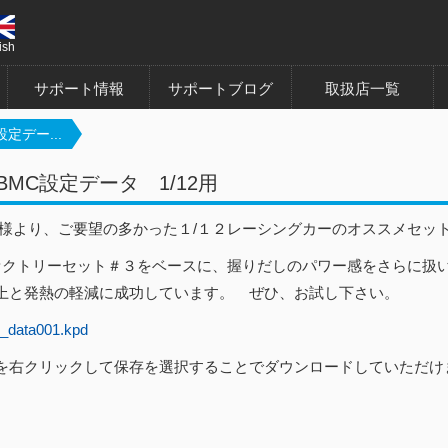
ish
サポート情報
サポートブログ
取扱店一覧
設定デー...
1BMC設定データ 1/12用
様より、ご要望の多かった１/１２レーシングカーのオススメセッ
ァクトリーセット＃３をベースに、握りだしのパワー感をさらに扱
上と発熱の軽減に成功しています。 ぜひ、お試し下さい。
data001.kpd
を右クリックして保存を選択することでダウンロードしていただけ