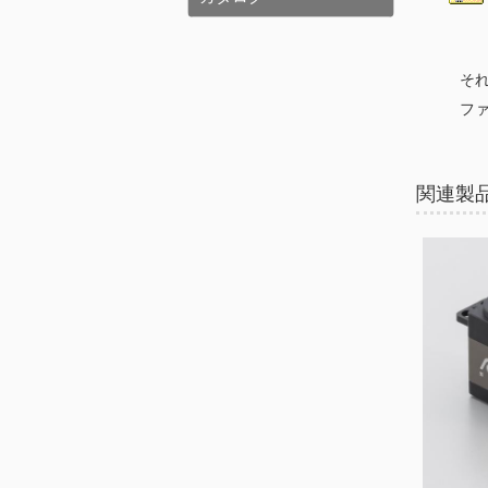
そ
フ
関連製