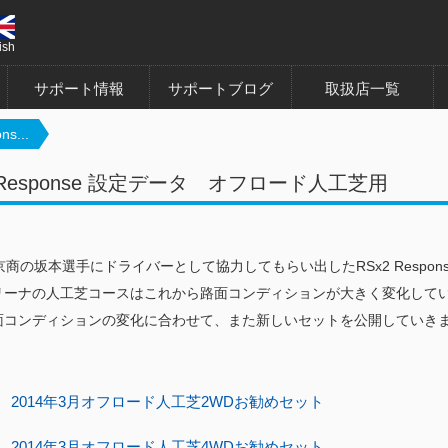
ish
サポート情報
サポートブログ
取扱店一覧
ns...
2 Response 設定データ オフロード人工芝用
京商の坂本選手にドライバーとして協力してもらい出したRSx2 Respon
リーナの人工芝コースはこれから路面コンディションが大きく変化して
面コンディションの変化に合わせて、また新しいセットを公開していき
2014年3月オフロード人工芝2WDお勧めセット
2014年3月オフロード人工芝4WDお勧めセット