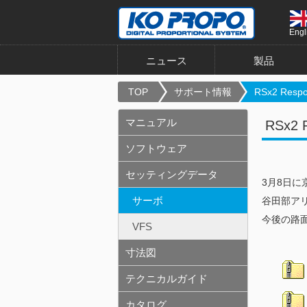
Engl
ニュース
製品
TOP
サポート情報
RSx2 Respo
マニュアル
RSx
ソフトウェア
セッティングデータ
3月8日に
サーボ
谷田部ア
今後の路
VFS
寸法図
テクニカルガイド
カタログ