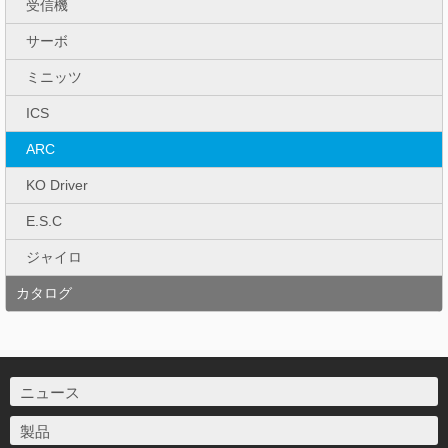
受信機
サーボ
ミニッツ
ICS
ARC
KO Driver
E.S.C
ジャイロ
カタログ
ニュース
製品