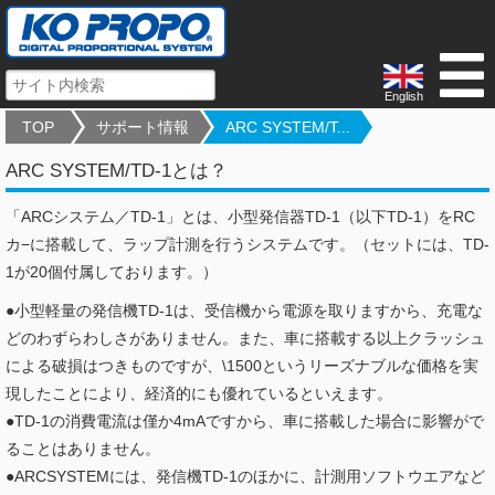
English
TOP
サポート情報
ARC SYSTEM/T...
ARC SYSTEM/TD-1とは？
「ARCシステム／TD-1」とは、小型発信器TD-1（以下TD-1）をRC
カ−に搭載して、ラップ計測を行うシステムです。（セットには、TD-
1が20個付属しております。）
●小型軽量の発信機TD-1は、受信機から電源を取りますから、充電な
どのわずらわしさがありません。また、車に搭載する以上クラッシュ
による破損はつきものですが、\1500というリーズナブルな価格を実
現したことにより、経済的にも優れているといえます。
●TD-1の消費電流は僅か4mAですから、車に搭載した場合に影響がで
ることはありません。
●ARCSYSTEMには、発信機TD-1のほかに、計測用ソフトウエアなど