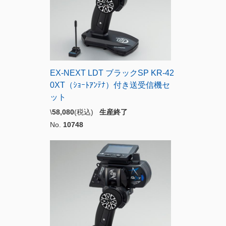
EX-NEXT LDT ブラックSP KR-42
0XT（ｼｮｰﾄｱﾝﾃﾅ）付き送受信機セ
ット
\
58,080
(税込)
生産終了
No.
10748