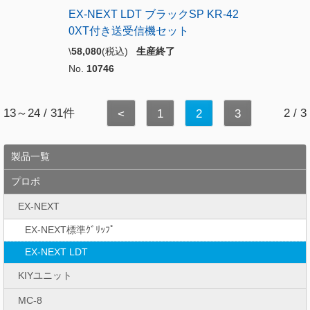
EX-NEXT LDT ブラックSP KR-42
0XT付き送受信機セット
\
58,080
(税込)
生産終了
No.
10746
13～24 / 31件
2 / 3
<
1
2
3
製品一覧
プロポ
EX-NEXT
EX-NEXT標準ｸﾞﾘｯﾌﾟ
EX-NEXT LDT
KIYユニット
MC-8