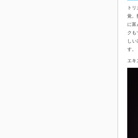
トリ
覚。
に富
クも
しい
す。
エキ