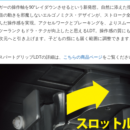
ガーの操作軸を90°レイダウンさせるという新発想。自然に添えた
指の動きを邪魔しないエルゴノミクス・デザインが、ストローク
んだ操作感を実現。アクセルワークとブレーキングを、よりスム
ツーランクもドラ・テクが向上したと思えるLDT。操作感の質に
次元へと引き上げます。子どもの指にも届く範囲に調整できます
スパートグリップLDTの詳細は、
こちらの商品ページ
をご覧くださ