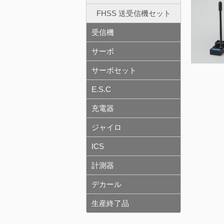
FHSS 送受信機セット
受信機
サーボ
サーボセット
E.S.C
充電器
ジャイロ
ICS
計測器
デカール
生産終了品