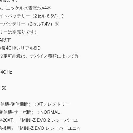
池、ニッケル水素電池×4本
バッテリー（2セル 6.6V）※
バッテリー（2セル7.4V）※
リーは別売りです）
A以下
常4CH/シリアル8ID
設定可能数は、デバイス種類によって異
4GHz
50
：
機-受信機間）：XTテレメトリー
機-サーボ間）：NORMAL
20XT、「MINI-Z EVO 2 レシーバーユ
機用」「MINI-Z EVO レシーバーユニッ