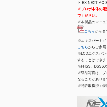
ト EX-NEXT MC-
※プロポ本体の電
でください。
※本製品のマニュ
こちら
からダ
※エキスパートグ
こちら
からご参照
※LCDエクスパン
することはできま
※FHSS、DSS
※製品写真は、プ
なることがありま
※特許取得済：特許第