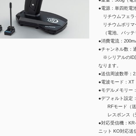
●電源：単四乾電
リチウムフェライト
リチウムポリマー
（電池、バッテ
●消費電流：200m
●チャンネル数：通
※シリアルのID
なります。
●送信周波数帯：2.
●電波モード：XT
●モデルメモリー：
●デフォルト設定
RFモード（送信
レスポンス（受信
●対応受信機：KR-4
ニット KO対応送信