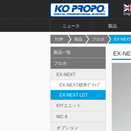
Engl
ニュース
製品
TOP
製品
プロポ
EX-NEXT 
製品一覧
EX-N
プロポ
EX-NEXT
EX-NEXT標準ｸﾞﾘｯﾌﾟ
EX-NEXT LDT
KIYユニット
MC-8
オプション