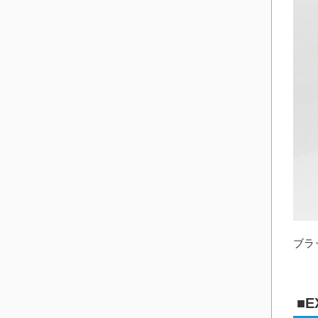
ブラ
■E