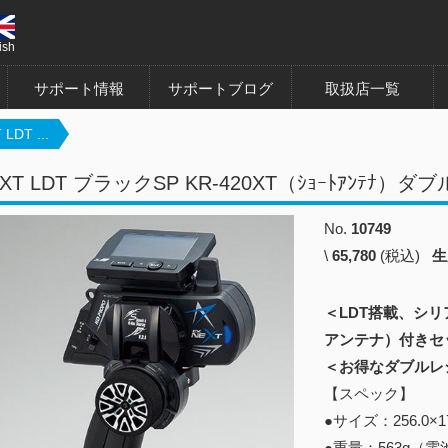
ish
サポート情報
サポートブログ
取扱店一覧
LDT ...
EXT LDT ブラックSP KR-420XT（ｼｮｰﾄｱﾝﾃﾅ
No.
10749
\
65,780
(税込)
生
＜LDT搭載、シリ
アンテナ）付きセ
＜お得なダブルレ
【スペック】
●サイズ：256.0×
●重量：563g（