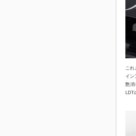
これ
イン
艶消
LD