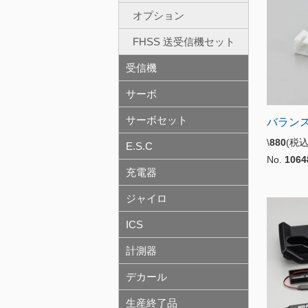
オプション
FHSS 送受信機セット
受信機
サーボ
サーボセット
バラン
\
880
(税
E.S.C
No.
1064
充電器
ジャイロ
ICS
計測器
デカール
生産終了品