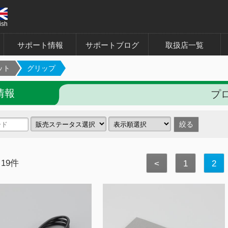
ish
サポート情報
サポートブログ
取扱店一覧
ット
グリップ
情報
プロ
 19件
<
1
2