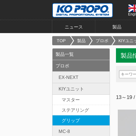
Engl
ニュース
製品
TOP
製品
プロポ
KIYユニ
製品一覧
製品
プロポ
EX-NEXT
KIYユニット
13～19 /
マスター
ステアリング
グリップ
MC-8