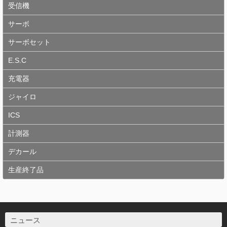
受信機
サーボ
サーボセット
E.S.C
充電器
ジャイロ
ICS
計測器
デカール
生産終了品
ニュース