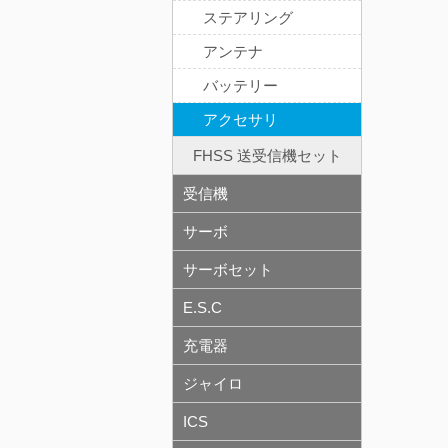
ステアリング
アンテナ
バッテリー
アクセサリ
FHSS 送受信機セット
受信機
サーボ
サーボセット
E.S.C
充電器
ジャイロ
ICS