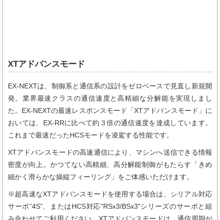
XTアドバンスモード
EX-NEXTは、制御系と通信系の設計をゼロベースで見直し新規開
発。業界最速クラスの通信速度と高精細な分解能を実現しまし
た。EX-NEXTの最速レスポンスモード「XTアドバンスモード」に
おいては、EX-RRに比べて約３倍の通信速度を達成しています。
これまで最速だったHCSモードを凌駕する性能です。
XTアドバンスモードの高速通信により、マシンへ送信できる情報
密度が向上。かつてない高精細、高分解能制御がもたらす「きめ
細かく滑らかな操縦フィーリング」をご体感いただけます。
※超高速なXTアドバンスモードを使用する場合は、シリアル対応
サーボ”4S”、またはHCS対応"RSx3/BSx3"シリーズのサーボと組
み合わせてご利用ください。XTアドバンスモードは、通信周期が