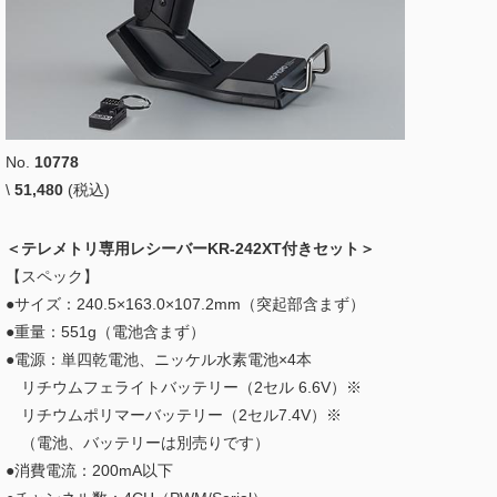
No.
10778
\
51,480
(税込)
＜テレメトリ専用レシーバーKR-242XT付きセット＞
【スペック】
●サイズ：240.5×163.0×107.2mm（突起部含まず）
●重量：551g（電池含まず）
●電源：単四乾電池、ニッケル水素電池×4本
リチウムフェライトバッテリー（2セル 6.6V）※
リチウムポリマーバッテリー（2セル7.4V）※
（電池、バッテリーは別売りです）
●消費電流：200mA以下