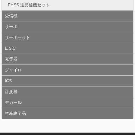
FHSS 送受信機セット
受信機
サーボ
サーボセット
E.S.C
充電器
ジャイロ
ICS
計測器
デカール
生産終了品