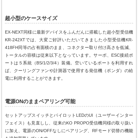
超小型のケースサイズ
EX-NEXT同様に最新デバイスをふんだんに搭載した超小型受信機
KR-242XTでは、大変ご好評いただいてきました小型受信機KR-
418FH同等の占有面積のまま、コネクター取り付け高さを低減、
トータルの容積は従来以下となっています。サーボ、ESC接続ポ
ートは５系統（BS/1/2/3/4）装備。空いているポートを利用すれ
ば、クーリングファンや計測器で使用する発信機（ポンダ）の給
電に利用することができます。
電源ONのままペアリング可能
セットアップスイッチとパイロットLEDのUI（ユーザーインター
フェイス）も見直しし、従来のKO PROPO受信機同様の取り扱い
に加え、電源のON/OFFなしにペアリング、RFモード切替の機能