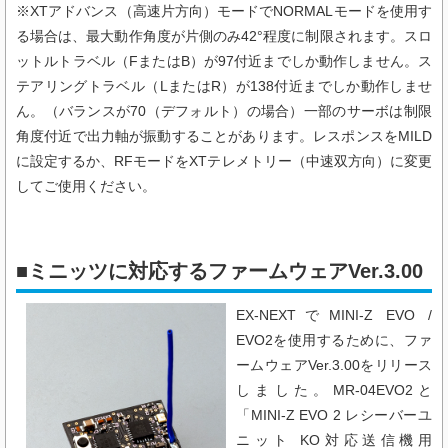
※XTアドバンス（高速片方向）モードでNORMALモードを使用す
る場合は、最大動作角度が片側のみ42°程度に制限されます。スロ
ットルトラベル（FまたはB）が97付近までしか動作しません。ス
テアリングトラベル（LまたはR）が138付近までしか動作しませ
ん。（バランスが70（デフォルト）の場合）一部のサーボは制限
角度付近で出力軸が振動することがあります。レスポンスをMILD
に設定するか、RFモードをXTテレメトリー（中速双方向）に変更
してご使用ください。
■ミニッツに対応するファームウェアVer.3.00
EX-NEXTでMINI-Z EVO /
EVO2を使用するために、ファ
ームウェアVer.3.00をリリース
しました。
MR-04EVO2と
「
MINI-Z EVO 2 レシーバーユ
ニット KO対応送信機用