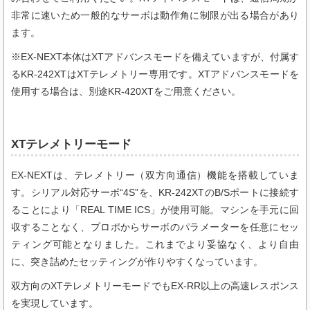
非常に速いため一般的なサーボは動作角に制限が出る場合があり
ます。
※EX-NEXT本体はXTアドバンスモードを備えていますが、付属す
るKR-242XTはXTテレメトリー専用です。XTアドバンスモードを
使用する場合は、別途KR-420XTをご用意ください。
XTテレメトリーモード
EX-NEXTは、テレメトリー（双方向通信）機能を搭載していま
す。シリアル対応サーボ“4S”を、KR-242XTのB/Sポートに接続す
ることにより「REAL TIME ICS」が使用可能。マシンを手元に回
収することなく、プロポからサーボのパラメーターを任意にセッ
ティング可能となりました。これまでより妥協なく、より自由
に、突き詰めたセッティングが作りやすくなっています。
双方向のXTテレメトリーモードでもEX-RR以上の高速レスポンス
を実現しています。