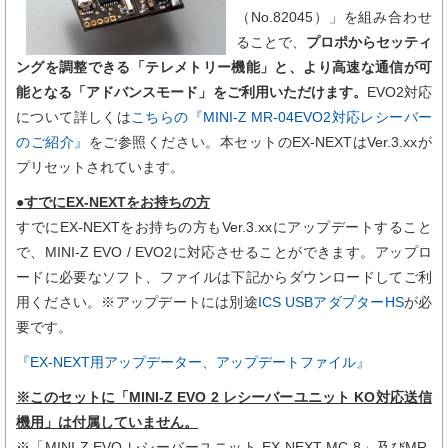
（
No.82045
）
」を組み合わせ
ることで、
プロポからセッティ
ングを調整できる「テレメトリー機能」と、より高速な通信が可
能となる「アドバンスモード」をご利用いただけます。
EVO2対応
について
詳しくは
こちらの『MINI-Z MR-04EVO2対応レシーバー
のご紹介』
をご参照ください。本セットのEX-NEXTはVer.3.xxが
プリセットされています。
●すでにEX-NEXTをお持ちの方
すでにEX-NEXTをお持ちの方もVer.3.xxにアップデートすること
で、MINI-Z EVO / EVO2に対応させることができます。アップロ
ードに必要なソフト、ファイルは下記からダウンロードしてご利
用ください。※アップデートには別途
ICS USBアダプターHS
が必
要です。
『EX-NEXT用アップデーター、アップデートファイル』
※このセットに
「
MINI-Z EVO 2 レシーバーユニット KO対応送信
機用
」
は付属していません。
※「MINI-Z EVO レシーバーユニット EX-NEXT MC-8」及びMR-