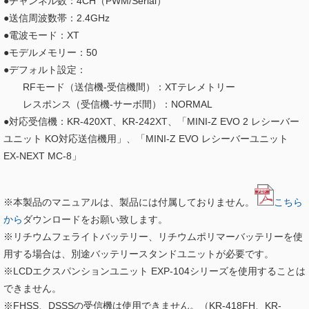
●チャンネル数：4CH（PWM/Serial）
●送信周波数帯：2.4GHz
●電波モード：XT
●モデルメモリー：50
●デフォルト設定：
RFモード（送信機-受信機間）：XTテレメトリー
レスポンス（受信機-サーボ間）：NORMAL
●対応受信機：KR-420XT、KR-242XT、「MINI-Z EVO 2 レシーバー
ユニット KO対応送信機用」、「MINI-Z EVO レシーバーユニット
EX-NEXT MC-8」
※本製品のマニュアルは、製品には付属しておりません。
こちら
から
ダウンロードをお願い致します。
※リチウムフェライトバッテリー、リチウムポリマーバッテリーを使
用する場合は、別途バッテリースタンドユニットが必要です。
※LCDエクスパンションユニット EXP-104シリーズを使用することは
できません。
※FHSS、DSSSの受信機は使用できません。（KR-418FH、KR-