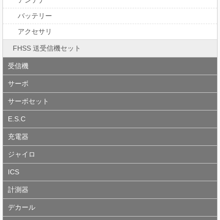
アンテナ
バッテリー
アクセサリ
FHSS 送受信機セット
受信機
サーボ
サーボセット
E.S.C
充電器
ジャイロ
ICS
計測器
デカール