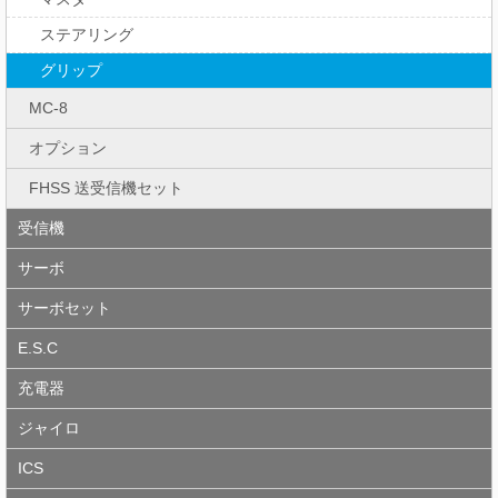
ステアリング
グリップ
MC-8
オプション
FHSS 送受信機セット
受信機
サーボ
サーボセット
E.S.C
充電器
ジャイロ
ICS