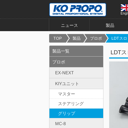
Engl
ニュース
製品
TOP
製品
プロポ
LDTスロ
製品一覧
LDT
プロポ
EX-NEXT
KIYユニット
マスター
ステアリング
グリップ
MC-8