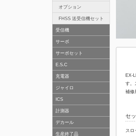
オプション
FHSS 送受信機セット
受信機
サーボ
サーボセット
E.S.C
EX
充電器
す。
ジャイロ
補修
ICS
計測器
セ
デカール
スロ
生産終了品