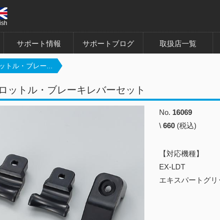
ish
サポート情報
サポートブログ
取扱店一覧
ットル・ブレー...
スロットル・ブレーキレバーセット
No.
16069
\
660
(税込)
【対応機種】
EX-LDT
エキスパートグリ