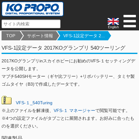
English
TOP
サポート情報
VFS-1設定データ 2...
VFS-1設定データ 2017KOグランプリ 540ツーリング
2017KOグランプリinスカイホビーにお勧めのVFS-１セッティングデ
ータを公開します。
マブチ540SHモーター（ギヤ比フリー）+リポバッテリー、タミヤ製
ゴムタイヤ（B3)で作成したデータです。
VFS-１_540Turing
※上のファイルを解凍後、
VFS-１ マネージャー
で閲覧可能です。
※4つの設定ファイルがタブごとに展開されます。お好みに合ったも
のを選択ください。
関連製品