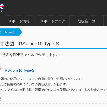
ish
サポート情報
サポートブログ
取扱店一覧
RSx-o...
法図 RSx-one10 Type-S
寸法図をPDFファイルで公開します。
RSx one10 Type-S
法図のご使用については、ご自身の責任でお願いいたします。
はご使用の結果についての責任は負いかねます。
ータファイルの無断掲載、流用その他の二次使用についてはこれを禁止させて
品