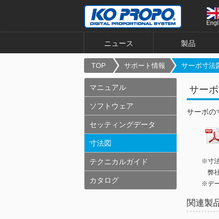
Engl
ニュース
製品
TOP
サポート情報
サーボ寸法図 
マニュアル
サーボ寸
ソフトウェア
サーボの
セッティングデータ
寸法図
テクニカルガイド
※寸
弊社
カタログ
※デ
関連製