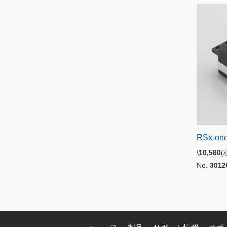
RSx-one
\
10,560
No.
3012