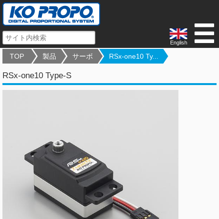
English
TOP
製品
サーボ
RSx-one10 Ty...
RSx-one10 Type-S