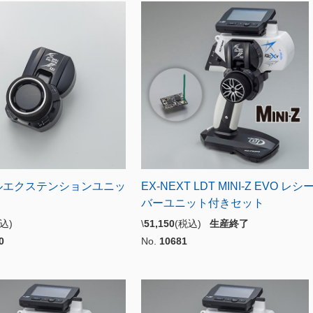
ルエクステンションユニッ
EX-NEXT LDT MINI-Z EVO レシ
バーユニット付きセット
税込)
\
51,150
(税込)
生産終了
0
No.
10681