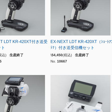
XT LDT KR-420XT付き送受
EX-NEXT LDT KR-420XT（ｼｮｰﾄｱ
ット
ﾃﾅ）付き送受信機セット
(税込)
生産終了
\
54,450
(税込)
生産終了
5
No.
10667