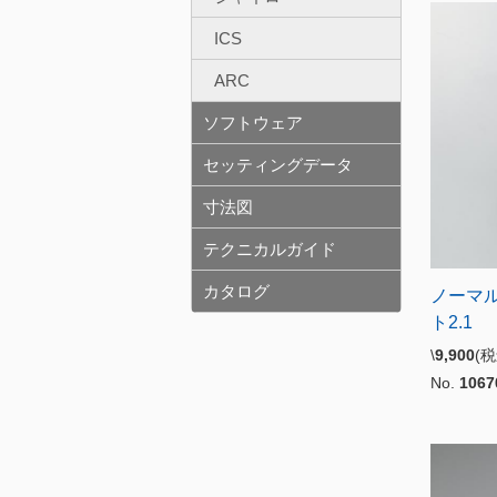
ICS
ARC
ソフトウェア
セッティングデータ
寸法図
テクニカルガイド
カタログ
ノーマ
ト2.1
\
9,900
(
No.
1067