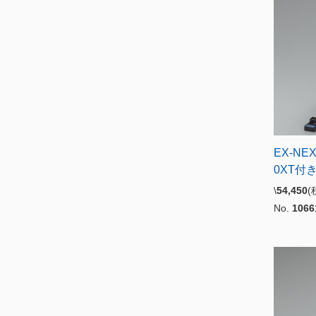
EX-NE
0XT付
\
54,450
No.
1066