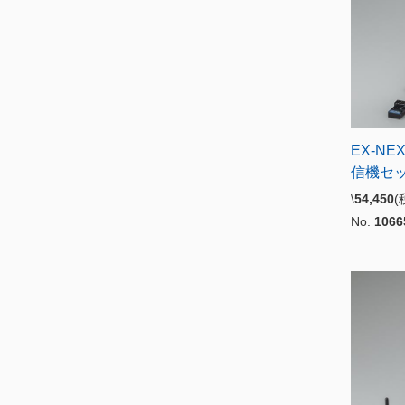
EX-NE
信機セ
\
54,450
No.
1066