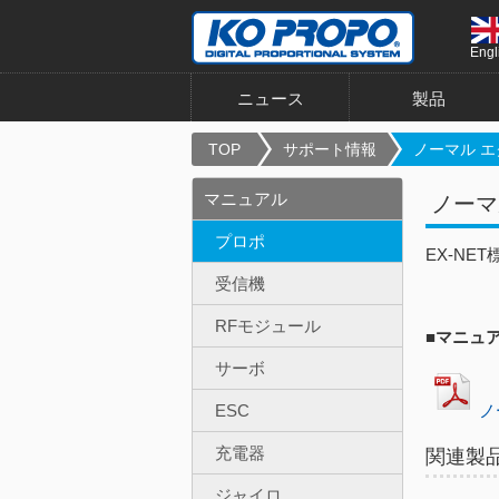
Engl
ニュース
製品
TOP
サポート情報
ノーマル エ
マニュアル
ノーマ
プロポ
EX-N
受信機
RFモジュール
■マニュアル
サーボ
ESC
ノ
充電器
関連製
ジャイロ