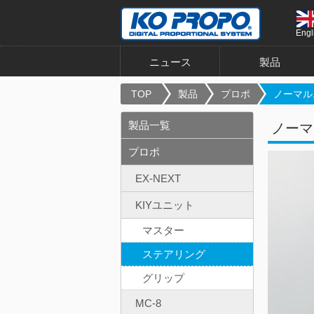
Engl
ニュース
製品
TOP
製品
プロポ
ノーマル
製品一覧
ノーマ
プロポ
EX-NEXT
KIYユニット
マスター
ステアリング
グリップ
MC-8