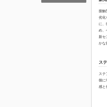
接触
劣化
に、
め、
新セ
かな
ス
ステ
個に
感と