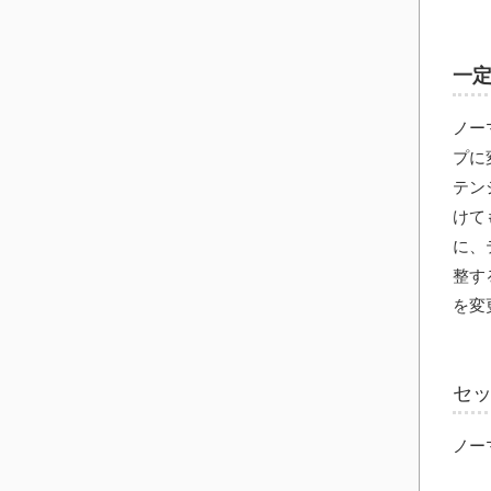
一定
ノー
プに
テン
けて
に、
整す
を変
セ
ノー