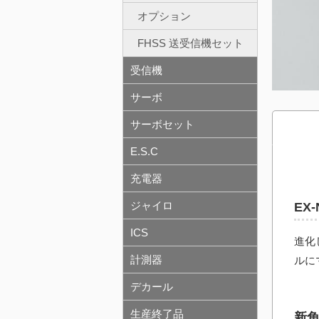
オプション
FHSS 送受信機セット
受信機
サーボ
サーボセット
E.S.C
充電器
ジャイロ
EX
ICS
進化
計測器
ルに
デカール
生産終了品
新