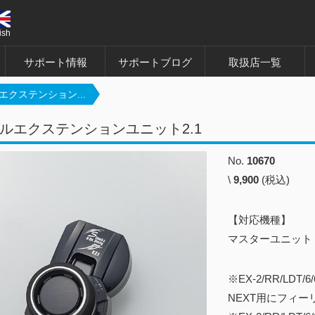
ish
サポート情報
サポートブログ
取扱店一覧
エクステンション...
ルエクステンションユニット2.1
No.
10670
\
9,900
(税込)
【対応機種】
マスターユニット E
※EX-2/RR/LD
NEXT用にフィ