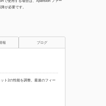
/6/6Rで使用する場合は、Xpansion ファー
12以降が必要です。
情報
ブログ
ニット2の性能を調整。最速のフィー