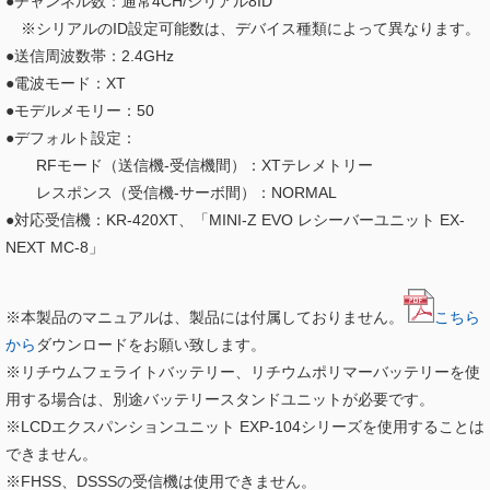
●チャンネル数：通常4CH/シリアル8ID
※シリアルのID設定可能数は、デバイス種類によって異なります。
●送信周波数帯：2.4GHz
●電波モード：XT
●モデルメモリー：50
●デフォルト設定：
RFモード（送信機-受信機間）：XTテレメトリー
レスポンス（受信機-サーボ間）：NORMAL
●対応受信機：KR-420XT、「MINI-Z EVO レシーバーユニット EX-
NEXT MC-8」
※本製品のマニュアルは、製品には付属しておりません。
こちら
から
ダウンロードをお願い致します。
※リチウムフェライトバッテリー、リチウムポリマーバッテリーを使
用する場合は、別途バッテリースタンドユニットが必要です。
※LCDエクスパンションユニット EXP-104シリーズを使用することは
できません。
※FHSS、DSSSの受信機は使用できません。