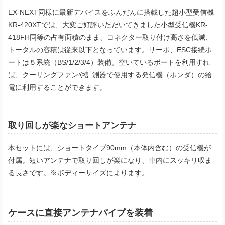
EX-NEXT同様に最新デバイスをふんだんに搭載した超小型受信機
KR-420XTでは、大変ご好評いただいてきました小型受信機KR-
418FH同等の占有面積のまま、コネクター取り付け高さを低減、
トータルの容積は従来以下となっています。サーボ、ESC接続ポ
ートは５系統（BS/1/2/3/4）装備。空いているポートを利用すれ
ば、クーリングファンや計測器で使用する発信機（ポンダ）の給
電に利用することができます。
取り回しが楽なショートアンテナ
本セットには、ショートタイプ90mm（本体内含む）の受信機が
付属。短いアンテナで取り回しが楽になり、車内にスッキリ収ま
る長さです。※ボディーサイズによります。
ケースに直接アンテナパイプを装着