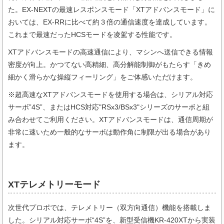
た。EX-NEXTの最速レスポンスモード「XTアドバンスモード」に
おいては、EX-RRに比べて約３倍の通信速度を達成しています。
これまで最速だったHCSモードを凌駕する性能です。
XTアドバンスモードの高速通信により、マシンへ送信できる情報
密度が向上。かつてない高精細、高分解能制御がもたらす「きめ
細かく滑らかな操縦フィーリング」をご体感いただけます。
※超高速なXTアドバンスモードを使用する場合は、シリアル対応
サーボ”4S”、またはHCS対応"RSx3/BSx3"シリーズのサーボと組
み合わせてご利用ください。XTアドバンスモードは、通信周期が
非常に速いため一般的なサーボは動作角に制限が出る場合があり
ます。
XTテレメトリーモード
次世代プロポでは、テレメトリー（双方向通信）機能を搭載しま
した。シリアル対応サーボ“4S”を、新型受信機KR-420XTから実装