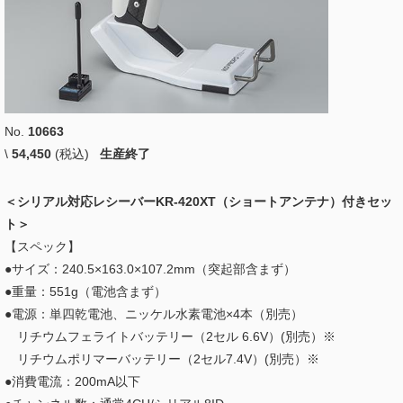
No.
10663
\
54,450
(税込)
生産終了
＜シリアル対応レシーバーKR-420XT（ショートアンテナ）付きセッ
ト＞
【スペック】
●サイズ：240.5×163.0×107.2mm（突起部含まず）
●重量：551g（電池含まず）
●電源：単四乾電池、ニッケル水素電池×4本（別売）
リチウムフェライトバッテリー（2セル 6.6V）(別売）※
リチウムポリマーバッテリー（2セル7.4V）(別売）※
●消費電流：200mA以下