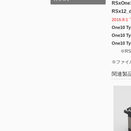
RSxOne1
RSx12_d
2016.
One10 Ty
One10 Ty
One10 Ty
※RSx
※ファイ
関連製