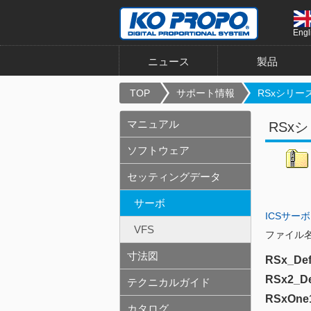
Engl
ニュース
製品
TOP
サポート情報
RSxシリーズ
マニュアル
RSx
ソフトウェア
セッティングデータ
サーボ
ICSサーボ
VFS
ファイル
寸法図
RSx_Def
RSx2_De
テクニカルガイド
RSxOne1
カタログ