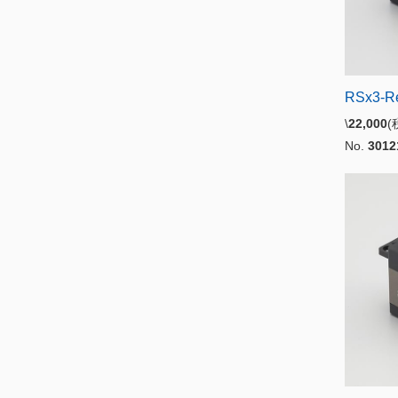
RSx3-R
\
22,000
No.
3012