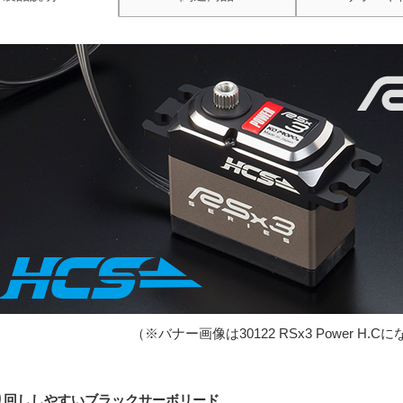
（※バナー画像は30122 RSx3 Power H.C
り回ししやすいブラックサーボリード