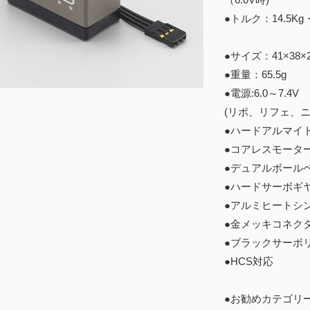
●トルク：14.5Kg・
●サイズ：41×3
●重量：65.5g
●電源:6.0～7.4V
(リポ、リフェ、
●ハードアルマイ
●コアレスモータ
●デュアルボール
●ハードサーボギ
●アルミヒートシ
●金メッキコネク
●ブラックサーボ
●HCS対応
●お勧めカテゴリ