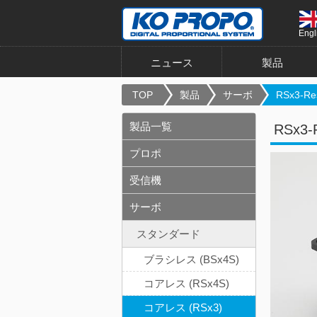
Engl
ニュース
製品
TOP
製品
サーボ
RSx3-Re
製品一覧
RSx3-
プロポ
受信機
サーボ
スタンダード
ブラシレス (BSx4S)
コアレス (RSx4S)
コアレス (RSx3)