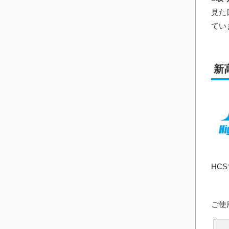
見た
てい
新
HC
ご使