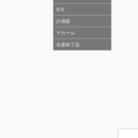
ICS
計測器
デカール
生産終了品