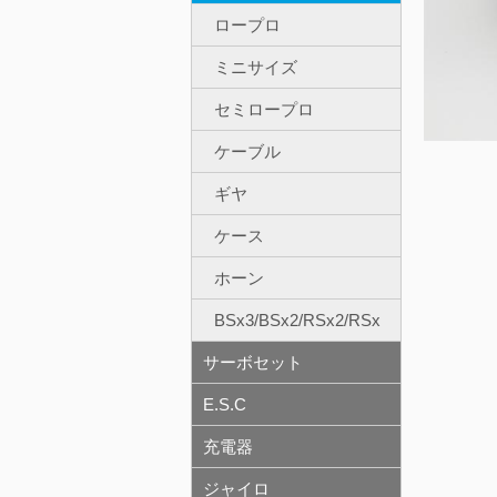
ロープロ
ミニサイズ
セミロープロ
ケーブル
ギヤ
ケース
ホーン
BSx3/BSx2/RSx2/RSx
サーボセット
E.S.C
充電器
ジャイロ