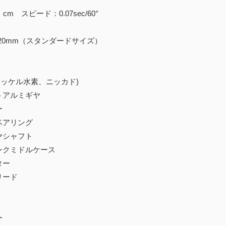
cm スピード：0.07sec/60°
8×20mm（スタンダードサイズ）
ニッケル水素、ニッカド)
トアルミギヤ
ー
ベアリング
ヤシャフト
ンクミドルケース
ター
リード
ー