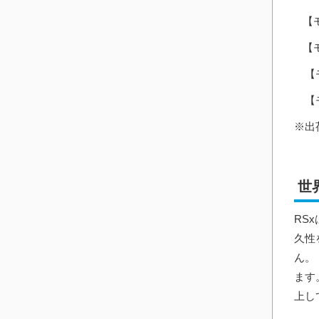
【モ
【モ
【モ
【モ
※出
世
RS
久性
ん。
ます
上し