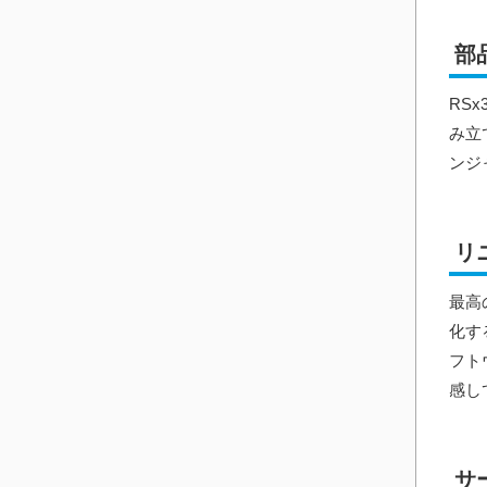
部
RS
み立
ンジ
リ
最高
化す
フト
感し
サ