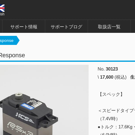
ish
サポート情報
サポートブログ
取扱店一覧
sponse
Response
No.
30123
\
17,600
(税込)
生
【スペック】
＜スピードタイプ
（7.4V時）
●トルク：17.6Kg・
（6.0V時)