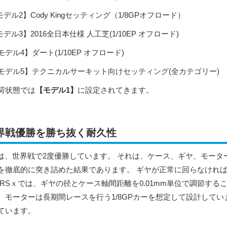
デル2】Cody Kingセッティング（1/8GPオフロード）
デル3】2016全日本仕様 人工芝(1/10EP オフロード)
デル4】ダート(1/10EP オフロード)
デル5】テクニカルサーキット向けセッティング(全カテゴリー)
荷状態では
【モデル1】
に設定されてきます。
界戦優勝を勝ち抜く耐久性
xは、世界戦で2度優勝しています。 それは、ケース、ギヤ、モー
を徹底的に突き詰めた結果であります。 ギヤが正常に回らなけれ
 RSｘでは、ギヤの径とケース軸間距離を0.01mm単位で調節す
。モーターは長期間レースを行う1/8GPカーを想定して設計して
ています。