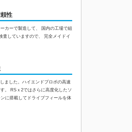
信頼性
メーカーで製造して、 国内の工場で組
に検査していますので、 完全メイドイ
性
発しました。ハイエンドプロポの高速
す。 RSｘ2ではさらに高度化したソ
マシンに搭載してドライブフィールを体