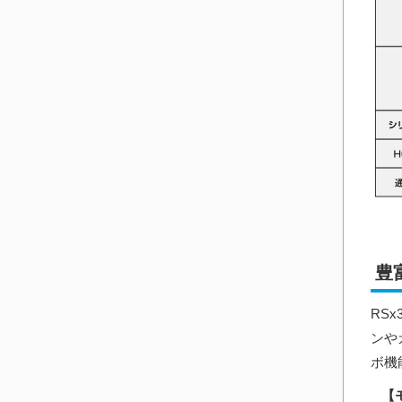
豊
RS
ンや
ボ機
【モ