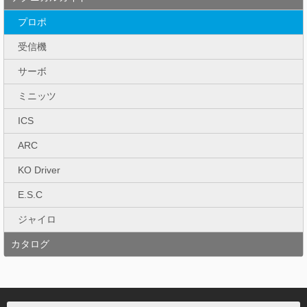
プロポ
受信機
サーボ
ミニッツ
ICS
ARC
KO Driver
E.S.C
ジャイロ
カタログ