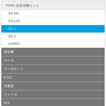
FHSS 送受信機セット
EX-RR
EX-LDT
EX-1
EX-2
ESPRIT
受信機
サーボ
サーボセット
E.S.C
充電器
ジャイロ
ICS