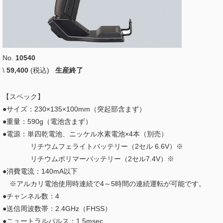
No.
10540
\
59,400
(税込)
生産終了
【スペック】
●サイズ：230×135×100mm（突起部含まず）
●重量：590g（電池含まず）
●電源：単四乾電池、ニッケル水素電池×4本（別売）
リチウムフェライトバッテリー（2セル 6.6V）※
リチウムポリマーバッテリー（2セル7.4V）※
●消費電流：140mA以下
※アルカリ電池使用時連続で4～5時間の連続運転が可能です。
●チャンネル数：4
●送信周波数帯：2.4GHz（FHSS）
●ニュートラルパルス：1.5msec