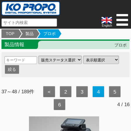
English
TOP
製品
プロポ
製品情報
プロポ
37～48 / 189件
<
2
3
4
5
4 / 16
6