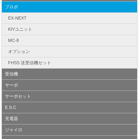
プロポ
EX-NEXT
KIYユニット
MC-8
オプション
FHSS 送受信機セット
受信機
サーボ
サーボセット
E.S.C
充電器
ジャイロ