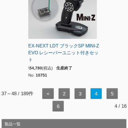
EX-NEXT LDT ブラックSP MINI-Z
EVO レシーバーユニット付きセッ
ト
\
54,780
(税込)
生産終了
No.
10751
37～48 / 189件
<
2
3
4
5
4 / 16
6
製品一覧