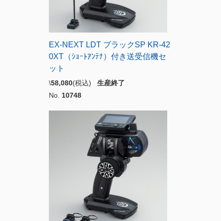
EX-NEXT LDT ブラックSP KR-42
0XT（ｼｮｰﾄｱﾝﾃﾅ）付き送受信機セ
ット
\
58,080
(税込)
生産終了
No.
10748