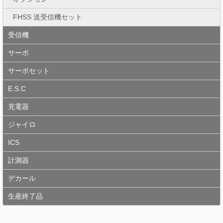
FHSS 送受信機セット
受信機
サーボ
サーボセット
E.S.C
充電器
ジャイロ
ICS
計測器
デカール
生産終了品