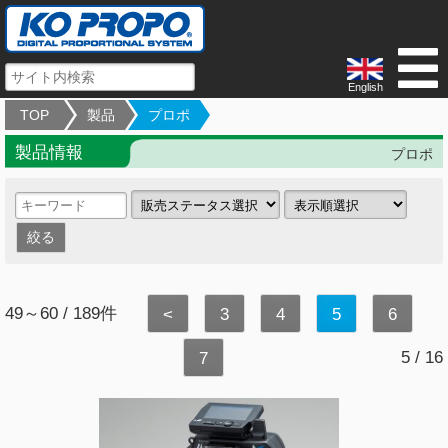
English
TOP
製品
プロポ
製品情報
プロポ
49～60 / 189件
<
3
4
5
6
5 / 16
7