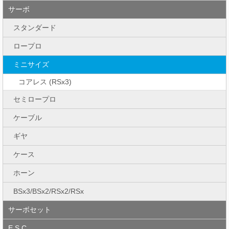
サーボ
スタンダード
ロープロ
ミニサイズ
コアレス (RSx3)
セミロープロ
ケーブル
ギヤ
ケース
ホーン
BSx3/BSx2/RSx2/RSx
サーボセット
E.S.C