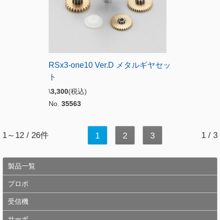
RSx3-one10 Ver.D メタルギヤセッ
ト
\
3,300
(税込)
No.
35563
1～12 / 26件
1 / 3
1
2
3
製品一覧
プロポ
受信機
サーボ