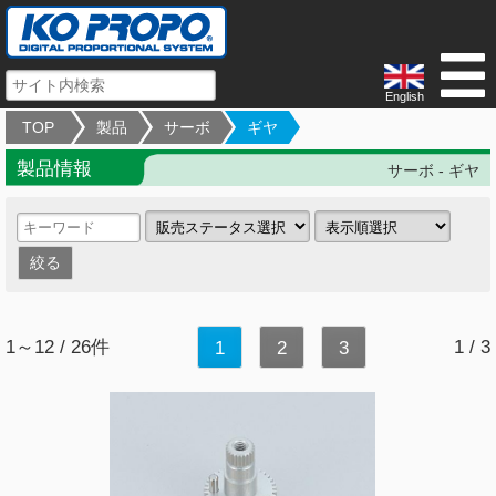
English
TOP
製品
サーボ
ギヤ
製品情報
サーボ - ギヤ
1～12 / 26件
1 / 3
1
2
3