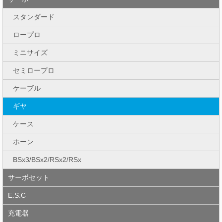
スタンダード
ロープロ
ミニサイズ
セミロープロ
ケーブル
ギヤ
ケース
ホーン
BSx3/BSx2/RSx2/RSx
サーボセット
E.S.C
充電器