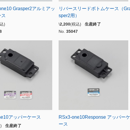
one10 Grasper2アルミアッ
リバースリードボトムケース（Gr
ース
sper2用）
税込)
\
2,200
(税込)
生産終了
8
No.
35047
one10アッパーケース
RSx3-one10Response アッパー
ース
込)
生産終了