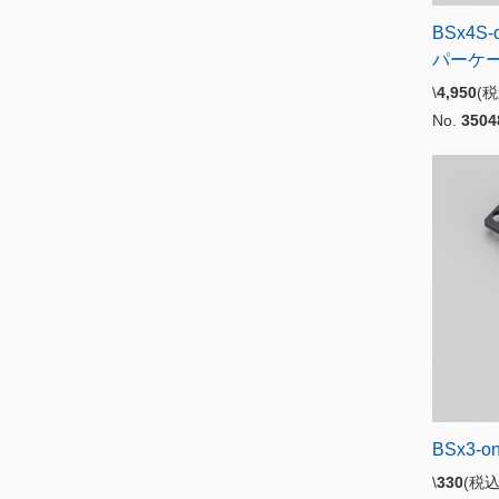
BSx4S-
パーケ
\
4,950
(
No.
3504
BSx3-
\
330
(税