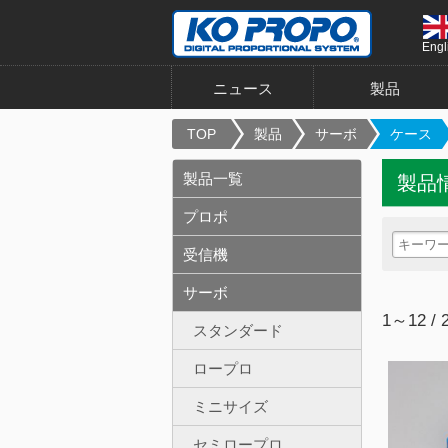
Engl
ニュース
製品
TOP
製品
サーボ
ケース
製品一覧
製品
プロポ
受信機
サーボ
1～12 / 
スタンダード
ロープロ
ミニサイズ
セミロープロ