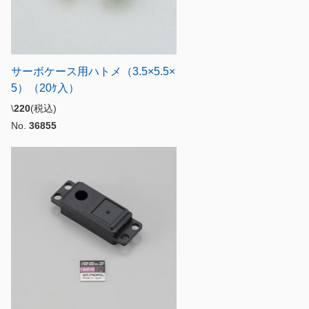
サーボケース用ハトメ（3.5×5.5×
5）（20ｹ入）
\
220
(税込)
No.
36855