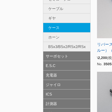
ケーブル
ギヤ
ケース
ホーン
リバー
BSx3/BSx2/RSx2/RSx
ルー）（G
サーボセット
\
2,200
(
No.
3505
E.S.C
充電器
ジャイロ
ICS
計測器