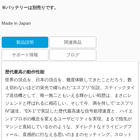
※バッテリーは別売りです。
Made in Japan
製品説明
関連商品
サポート情報
ブログ
歴代最高の動作性能
世界の頂点を、日本の頂点を、幾度体験してきたことだろう。数
え切れないほどの栄光で綴られた“エスプリ”伝説。スティックタイ
プ送信機として、唯一無二ともいえる輝かしい戦歴は、まさにレ
ジェンドと呼ばれるに相応しい。そして今、満を持して“エスプリ
IV”誕生。“EX-1”で実証した歴代最高速な信号処理速度と、ハイエ
ンドプロポの概念を変えるユーザビリティを実現。まるで指先が
マシンと直結しているかのような、ダイレクトなドライビングフ
ィール。直感的に行なえる思いのままのセッティング。スロット