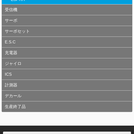
受信機
サーボ
サーボセット
E.S.C
充電器
ジャイロ
ICS
計測器
デカール
生産終了品