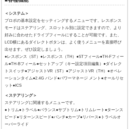
■各種機能
＜システム＞
プロポの基本設定をセッティングするメニューです。レスポンス
モードはステアリング、スロットル別に設定できますので、より
好みに合わせたドライブフィールにすることが可能です。また、
LCD横にあるダイレクトボタンは、よく使うメニューを直接呼び
出せます。ぜひ設定しましょう。
●レスポンス（ST）●レスポンス（TH）●STフィール●TH-Fフィー
ル●TH-Bフィール●セットアップ（キー設定項目編集）●ダイレク
トスイッチ●アジャストVR（ST）●アジャストVR（TH）●オペレ
ーションタイム●2.4G バンド●パワーマネージ メント●オールリセ
ット●ICS
＜ステアリング＞
ステアリングに関連するメニューです。
●トリム●トラベル●バランス●サブトリム●トリムレート●ターンス
ピード●リターンスピード●パンチ●カーブ●リバース●トラベルオ
ーバーライド