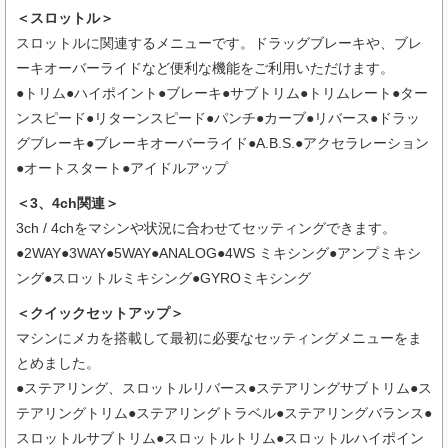
＜スロットル＞
スロットルに関連するメニューです。ドラッグブレーキや、ブレ
ーキオーバーライドなど便利な機能をご利用いただけます。
●トリム●ハイポイント●ブレーキ●サブトリム●トリムレート●ター
ンスピード●リターンスピード●パンチ●カーブ●リバース●ドラッ
グブレーキ●ブレーキオーバーライド●A.B.S.●アクセラレーション
●オートスタート●アイドルアップ
＜3、4ch関連＞
3ch / 4chをマシンや状況に合わせてセッティングできます。
●2WAY●3WAY●5WAY●ANALOG●4WS ミキシング●アンプミキシ
ング●スロットルミキシング●GYROミキシング
＜クイックセットアップ＞
マシンにメカを搭載して最初に必要なセッティングメニューをま
とめました。
●ステアリング、スロットルリバース●ステアリングサブトリム●ス
テアリングトリム●ステアリングトラベル●ステアリングバランス●
スロットルサブトリム●スロットルトリム●スロットルハイポイン